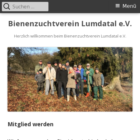
Suchen
Primäres
Menü
nach:
Menü
Springe
Bienenzuchtverein Lumdatal e.V.
zum
Inhalt
Herzlich willkommen beim Bienenzuchtverein Lumdatal e.V.
Mitglied werden